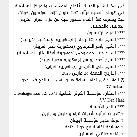
في هذا الشهر المبارك، تُنظم المؤسسات والمراكز الإسلامية
في هولندا أمسية قرآنية تحت عنوان “إنما المؤمنون إخوة”،
حيث يتشرف هذا اللقاء بحضور نخبة من قرّاء القرآن الكريم
الدوليين والمحليين .
???? القراء الرئيسيون:
???? الشيخ حامد شاكرنجاد (الجمهورية الإسلامية الأيرانية)
???? الشيخ ياسر الشرقاوي (جمهورية مصر العربية)
???? السيد جلال معصومي (جمهورية أفغانستان الإسلامية)
???? الشيخ أحمد يونس (جمهورية مصر العربية)
???? الشيخ علي الطُرَيحي (جمهورية العراق)
????️ التاريخ: الجمعة 28 مارس 2025
⏰ الوقت: في تمام الساعة ١٨، وينتهي البرنامج في حدود
الساعة ٢٣
???? المكان: مؤسسة الكوثر الثقافية Uitenhagestraat 12, 2571
VV Den Haag
???? برنامج الأمسية:
✨ تلاوات قرآنية بأصوات قراء وطنيين ودوليين
✨ فرقة مديح مؤسسة الإيمان
✨ مسابقة ثقافية مع جوائز قيّمة
✨ إقامة صلاتي العشائين