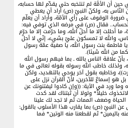
ي حين أن الأمَّة لم تنتخبه حتى يقدِّم لها حسابه،
النّاس به، ولكنّ النبيّ (ص) أراد أن يعطي
رورة الوقوف على رأي الأمّة، وأراد أن يعلّم
ا الحساب.. فقال (ص) في مرضه الذي توفي فيه:
ما أحللت إلا ما أحلّ الله، وما حرّمت إلا ما حرّم
نّاس، والله لا تمسكون عليّ بشيء، إنّي لا أحلّ
لله، يا فاطمة بنت رسول الله، يا صفية عمّة رسول
كما من الله شيئا).
، بأنّ علاقة الناس بالله ـ بما فيهم رسول الله
، ولذلك خاطب الله رسوله بقوله تعالى في ما
رت))، وخاطبه بقول آخر يوحي بالتهديد، ولكن
 هو إسماعٌ للآخرين، لأنّ القرآن نزل على
وما ورد في الآية: ((وإن كادوا ليفتنونك عن
 لاتخذوك خليلاً* ولولا أن ثبتناك لقد كدت
ف الحياة وضعف الممات ثم لا تجد لك علينا
ى عن النبيّ (ص) بما يقارب هذا الأسلوب بالقول:
منه باليمين* ثم لقطعنا منه الوتين* فما