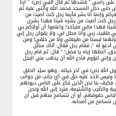
لى رأسي " فشدها ثم قال النبي (ص): " أرنا
هض حتى دخل المسجد فحمد الله وأثنى عليه ثم
ركم وإنما أنا بشر فأيما رجل كنت أصبت من
رجل كنت أصبت من بشره شيئا فهذا بشرى
يئا فهذا مالي فليأخذ! واعلموا أن أولاكم بي
 فلقيت ربي وأنا محلل لي، ولا يقولن رجل إني
فإنهما ليستا من طبيعتي ولا من خلقي! ومن
دعو له "; فقام رجل فقال: أتاك سائل
دق، أعطها إياه يا فضل! " قال: ثم قام رجل
ان وإني لنؤوم فأدع الله أن يذهب عني البخل
سول الله (ص) في آخر حياته ـ وهو سيّد الخلق
نيا وليس لأحد عليه حقّ في أيّ جانب من جوانب
، فكيف بنا نحن الّذين ننكر على الناس ديونهم
بة والضّرب والشّتيمة، فنَرِد إلى الله ونحن
لى الناس حقوقهم، أو أن نتسامح منهم قبل أن
أن نتسامح من أصحابه.