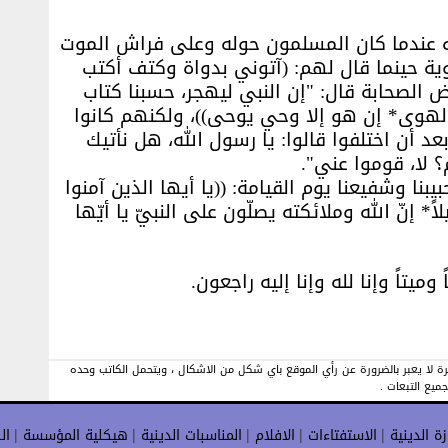
ه عندما كان المسلمون حوله وعلى فراش الموت
ية حينما قال لهم: (آتوني بدواة وكتف أكتب
عض الصحابة قال: "إن النبي ليهجر، حسبنا كتاب
الهوى* إن هو إلا وحي يوحى))، ولكنهم كانوا
د أن اختلفوا قالوا: يا رسول الله، هل نأتيك
 لا، قوموا عني".
يبنا وشفيعنا يوم القيامة: ((يا أيها الذين آمنوا
اً* إنّ الله وملائكته يصلّون على النبيّ يا أيّها
ميتاً وإنا لله وإنا إليه راجعون.
رة لا يعبر بالضرورة عن رأي الموقع باي شكل من الاشكال ، ويتحمل الكاتب وحده
جميع التبعات .
زة الدينية
الاستفتاءات
الافلام
المناسبات الدينية
هيكلية المؤسسة
ال
|
|
|
|
|