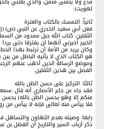
مدع ولا يتمنى متمن، والذي بعثني بالحق
لهويت)
ثانياً: التمسك بالكتاب والعترة
فعن أبي سعيد الخدري عن النبي (ص) (إ
الثقلين: كتاب الله حبل ممدود من السما
الخبير أخبرني أنهما لن يفترقا حتى يردا
وكان يريد من الأمة أن ترتبط بهذا الخط
هو الكتاب الذي لا يأتيه الباطل من بين ي
وموضع الرسالة الذين أذهب عنهم الرجس
الفصل بين هذين الثقلين.
ثالثا: التركيز على حسن الظن بالله
فقد جاء عن جابر الأنصاري أنه قال :سمع
منكم إلا وهو يحسن الظن بالله) يحسن ا
فلا ييأس منه تعالى فإنه لا ييأس من روح 
رابعا: وصيته بعدم التهاون والتساهل ف
ذكر أرباب السير والتاريخ أن الفضل بن