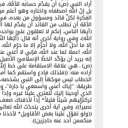
أراد النبي (ص) أن يقدِّم حسابه للأمَّة، ف
بل إنّ الله اصطفاه واختاره وهو أعلم من 
الفكرة لكلِّ قائد ومسؤول من بعده، في ض
الأمّة أن تطلب من القائد أن يقدِّم له
(أيها الناس، إنكم لا تعلقون عليّ بواحدة، 
الله)، وفي رواية أخرى أنه قال: (أيّها ال
إلا ما أحلّ الله، ولا أحرِّم إلا ما حرّم ا
الله، اعملا لما عند الله، فإني لا أغني عن
إنه يريد أن يؤكّد الخطّ الإسلاميّ الأصيل
(ص) ـ هي علاقة الاستقامة على خط الله
أراده منه: ((فلذلك فادع واستقم كما أُم
الخطاب ليس موجّهاً إلى النبي بشخصه، بل
طريقة: "إياك أعني واسمعي يا جارة"، وه 
الذي أوحينا إليك لتفتري علينا غيره وإذاً
تركنإليهم شيئاً قليلاً* إذاً لأذقناك ضع
نصيراً))، وفي آية أخرى يتحدّث الله تعال
((ولو تقوّل علينا بعض الأقاويل* لأخذنا 
منكممن أحد عنه حاجزين)).