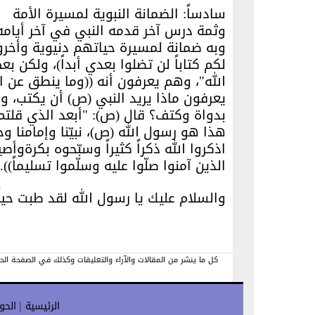
سادساً: الضمانة النبوية لمسيرة الأمة
وثمة درس آخر قدمه النبي في آخر أيام
وبه ضمانة لمسيرة حياتهم دنيوية وأخرو
لكم كتاباً لن تضلوا بعدي أبداً)، ولكن ب
الله"، وهم يعرفون أنه ((وما ينطق عن 
يعرفون ماذا يريد النبي (ص) أن يكتب، وبع
بدواة وكتف؟ قال (ص): "أبعد الذي قلتم؟
هذا هو رسول الله (ص)، نبيّنا وإمامنا وحب
اذكروا الله ذكراً كثيراً وسبّحوه بكرةوأصيل
الذين آمنوا صلّوا عليه وسلّموا تسليماً)).
والسلام عليك يا رسول الله لقد طبت حياً و
كل ما ينشر من المقالات والآراء والتعليقات وكذلك في الصفحة الح
الرئيسية
الحو
|