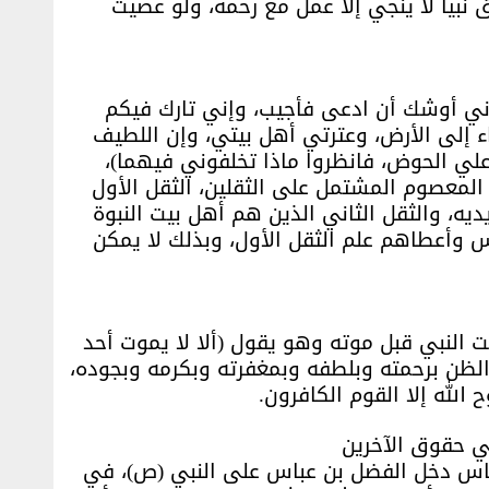
 نبيا لا ينجي إلا عمل مع رحمة، ولو عصيت
ني أوشك أن ادعى فأجيب، وإني تارك فيكم
ء إلى الأرض، وعترتي أهل بيتي، وإن اللطيف
 علي الحوض، فانظروا ماذا تخلفوني فيهما)،
 المعصوم المشتمل على الثقلين، الثقل الأول
ديه، والثقل الثاني الذين هم أهل بيت النبوة
 وأعطاهم علم الثقل الأول، وبذلك لا يمكن
ت النبي قبل موته وهو يقول (ألا لا يموت أحد
لظن برحمته وبلطفه وبمغفرته وبكرمه وبجوده،
الله إلا القوم الكافرون.
ي حقوق الآخرين
 عباس دخل الفضل بن عباس على النبي (ص)، في