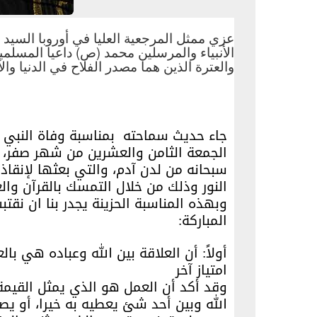
عزي ممثل المرجعية العليا في أوروبا السيد
الأنبياء والمرسلين محمد (ص) داعيا المسلمي
والعترة الذين هما مصدر الفلاح في الدنيا وال
جاء حديث سماحته بمناسبة وفاة النب
الجمعة الثامن والعشرين من شهر صفر، 
سبحانه من لدن آدم، والتي بعثها لإنقاذ
النور وذلك من خلال التمسك بالقرآن والع
وبهذه المناسبة الحزينة يجدر بنا ان ن
المباركة:
أولاً: أن العلاقة بين الله وعباده هي ب
امتياز آخر
وقد أكد أن العمل هو الذي يمثل القيمة
الله وبين أحد شئ يعطيه به خيرا، أو يصر