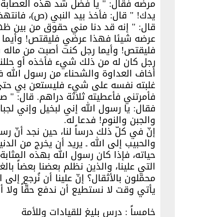
مرضه فقال: " يا فضل شد هذه العصابة ع
يدك! " قال: فأخذ بيد النبي (ص)، فانت
قال: " إنه قد دنا مني حقوق من بين ظه
عرضه شيئا فهذا عرضي فليقتص! وأيما 
فليقتص! وأيما رجل كنت أصبت من ماله ش
رجل كان له من ذلك شيء فأخذه أو حللني
أخاف العداوة والشحناء من رسول الله 
غلبته نفسه على شيء فليستعن بي حتى أ
فأمرتني فأعطيته ثلاثة دراهم. قال: " ص
فقال: يا رسول الله إني لبخيل وإني لجب
والجبن والنوم! فدعا له.
إنّ في كلّ ذلك درساً لنا، حين نجد أنّ ر
والحبيب إلى الله ـ يريد أن يخرج من الد
حياته، فإذا كان رسول الله بهذه المثابة
التي علينا، والذين نظلم بعضنا بعضاً بالغي
محمّلون بالأثقال؟ إنّ علينا أن نُرجع إ
يأتي وقت لا نستطيع أن ندفع حقّاً ولا 
خامساً : درس بليغ للقيادات وللأمة