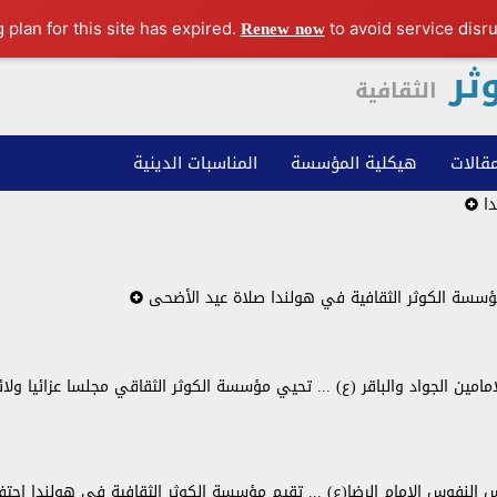
Renew now
to avoid service disru
ثر
s
الثقافية
مقالات
هيكلية المؤسسة
المناسبات الدينية
دا
مؤسسة الكوثر الثقافية في هولندا صلاة عيد الأضحى
امين الجواد والباقر (ع) ... تحيي مؤسسة الكوثر الثقاقي مجلسا عزائيا ولائ
 النفوس الامام الرضا(ع) ... تقيم مؤسسة الكوثر الثقافية في هولندا احتفال