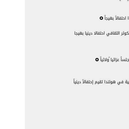
حتفالاً بهيجاً
ثر الثقافي احتفالا دينيا بهيجا
 عزائيا ًولائياً
 في هولندا تقيم إحتفالاً دينياً