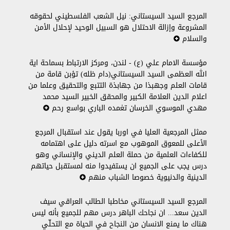
المرجع السيد السيستاني: نيل الشعب الفلسطيني لحقوقه
المشروعة وإزالة الاحتلال هو السبيل الوحيد لإحلال الأمن
والسلام
مؤسسة الامام علي (ع) - لندن، ومركز الارتباط بسماحة اية
الله العظمى السيد السيستاني(دام ظله) تؤبن قامة من
قامات العلم وجهبذا من جهابذة التتبع والتحقيق وعلما من
اعلام الدين العلامة الكبير والمحقق الخبير السيد محمد
مهدي الموسوي الخرسان تغمده الباري بواسع رحم
ممثل المرجعية العليا في اوربا يقول عند استقبال المرجع
الأعلى للمعوق الموهوب مع اسرته دليل على اهتمامه
للكفاءات العلمية من حملة العلم الديني والإنساني وهو
درس يجب على الجميع ان يستفيدوا منه لمستقبل حياتهم
الدينية والدنيوية خصوصا الشباب منهم
المرجع السيد السيستاني مخاطبا الطالب العراقي سيف
الدين سعد... ان نجاحك الباهر درس مهم للجميع بأنه ليس
هناك ما يمنع الانسان من النجاح في الحياة مع التحلّي